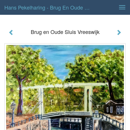
Hans Pekelharing - Brug En Oude Sluis Vreeswijk
Tog
navi
Brug en Oude Sluis Vreeswijk