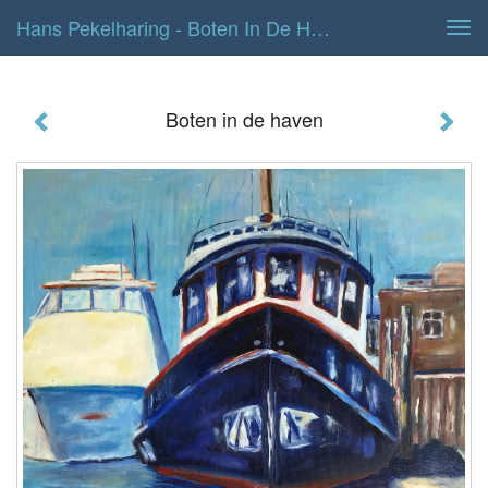
Hans Pekelharing - Boten In De Haven
Tog
navi
Boten in de haven