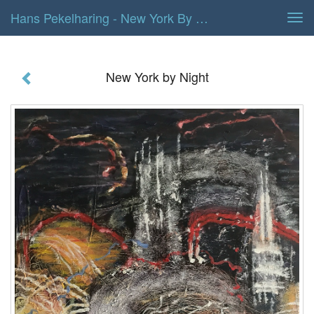
Hans Pekelharing - New York By Night
Tog
navi
New York by Night