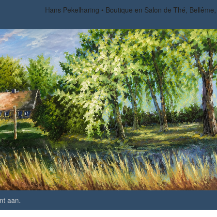
Hans Pekelharing
Boutique en Salon de Thé, Bellême
nt aan
.