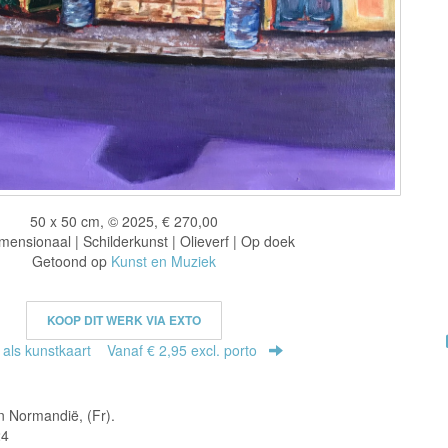
50 x 50 cm, © 2025, € 270,00
ensionaal | Schilderkunst | Olieverf | Op doek
Getoond op
Kunst en Muziek
KOOP DIT WERK VIA EXTO
r als kunstkaart
Vanaf € 2,95 excl. porto
n Normandië, (Fr).
24