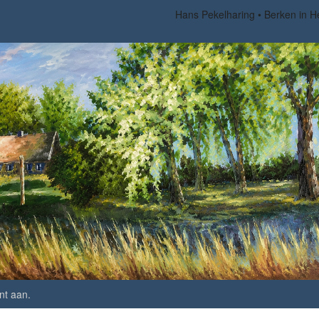
Hans Pekelharing
Berken in H
nt aan
.