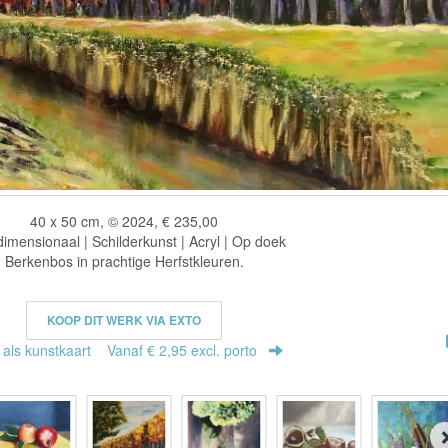
40 x 50 cm, © 2024, € 235,00
imensionaal | Schilderkunst | Acryl | Op doek
Berkenbos in prachtige Herfstkleuren.
KOOP DIT WERK VIA EXTO
r als kunstkaart
Vanaf € 2,95 excl. porto