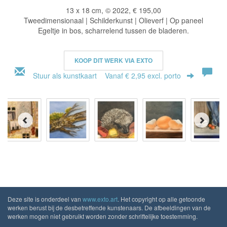
13 x 18 cm, © 2022, € 195,00
Tweedimensionaal | Schilderkunst | Olieverf | Op paneel
Egeltje in bos, scharrelend tussen de bladeren.
KOOP DIT WERK VIA EXTO
Stuur als kunstkaart
Vanaf € 2,95 excl. porto
Deze site is onderdeel van
www.exto.art
. Het copyright op alle getoonde
werken berust bij de desbetreffende kunstenaars. De afbeeldingen van de
werken mogen niet gebruikt worden zonder schriftelijke toestemming.