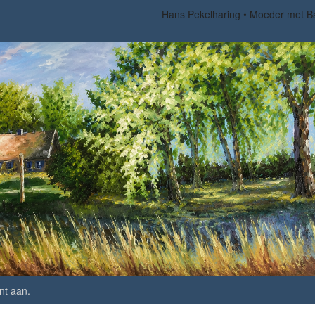
Hans Pekelharing
Moeder met B
nt aan
.